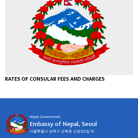
RATES OF CONSULAR FEES AND CHARGES
Nepal Government
Embassy of Nepal, Seoul
서울특별시 성북구 성북동 선잠로2길 19